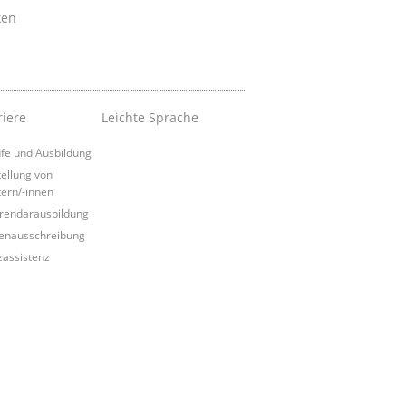
ken
riere
Leichte Sprache
fe und Ausbildung
tellung von
tern/-innen
rendarausbildung
lenausschreibung
izassistenz