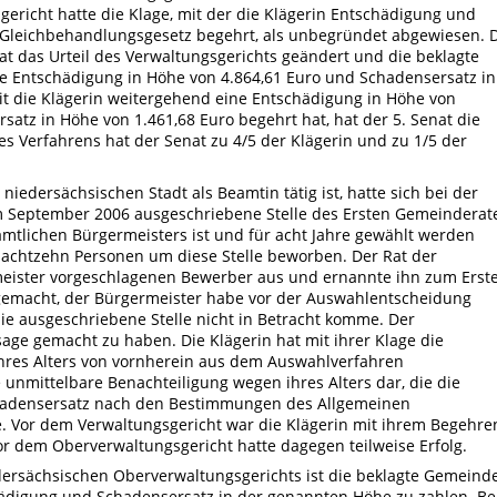
gericht hatte die Klage, mit der die Klägerin Entschädigung und
Gleichbehandlungsgesetz begehrt, als unbegründet abgewiesen. 
at das Urteil des Verwaltungsgerichts geändert und die beklagte
ine Entschädigung in Höhe von 4.864,61 Euro und Schadensersatz in
eit die Klägerin weitergehend eine Entschädigung in Höhe von
atz in Höhe von 1.461,68 Euro begehrt hat, hat der 5. Senat die
s Verfahrens hat der Senat zu 4/5 der Klägerin und zu 1/5 der
 niedersächsischen Stadt als Beamtin tätig ist, hatte sich bei der
m September 2006 ausgeschriebene Stelle des Ersten Gemeinderate
amtlichen Bürgermeisters ist und für acht Jahre gewählt werden
h achtzehn Personen um diese Stelle beworben. Der Rat der
ister vorgeschlagenen Bewerber aus und ernannte ihn zum Erst
 gemacht, der Bürgermeister habe vor der Auswahlentscheidung
 die ausgeschriebene Stelle nicht in Betracht komme. Der
sage gemacht zu haben. Die Klägerin hat mit ihrer Klage die
 ihres Alters von vornherein aus dem Auswahlverfahren
 unmittelbare Benachteiligung wegen ihres Alters dar, die die
adensersatz nach den Bestimmungen des Allgemeinen
. Vor dem Verwaltungsgericht war die Klägerin mit ihrem Begehre
r dem Oberverwaltungsgericht hatte dagegen teilweise Erfolg.
dersächsischen Oberverwaltungsgerichts ist die beklagte Gemeind
schädigung und Schadensersatz in der genannten Höhe zu zahlen. Be