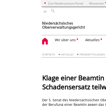
Zum Niedersachsen-Portal
Ministerien
A
A
Wir über uns
Aktuelles
STARTSEITE
AKTUELLES
PRESSEMITTEILUNGEN
Klage einer Beamtin
Schadensersatz teilw
Der 5. Senat des Niedersächsischen Ober
der Berufung einer Beamtin gegen das U