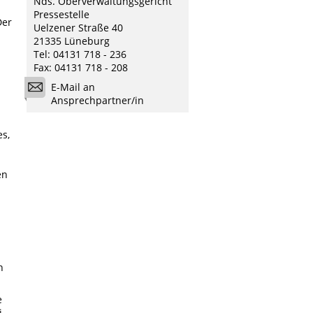
Nds. Oberverwaltungsgericht
Pressestelle
Der
Uelzener Straße 40
21335 Lüneburg
Tel: 04131 718 - 236
Fax: 04131 718 - 208
E-Mail an
Ansprechpartner/in
s,
en
n
e
i