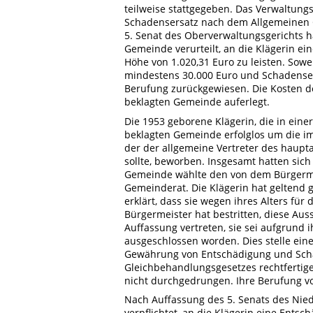
teilweise stattgegeben. Das Verwaltungs
Schadensersatz nach dem Allgemeinen 
5. Senat des Oberverwaltungsgerichts h
Gemeinde verurteilt, an die Klägerin e
Höhe von 1.020,31 Euro zu leisten. Sow
mindestens 30.000 Euro und Schadensers
Berufung zurückgewiesen. Die Kosten de
beklagten Gemeinde auferlegt.
Die 1953 geborene Klägerin, die in einer
beklagten Gemeinde erfolglos um die i
der der allgemeine Vertreter des haupt
sollte, beworben. Insgesamt hatten sic
Gemeinde wählte den von dem Bürgerme
Gemeinderat. Die Klägerin hat geltend
erklärt, dass sie wegen ihres Alters für
Bürgermeister hat bestritten, diese Aus
Auffassung vertreten, sie sei aufgrund
ausgeschlossen worden. Dies stelle eine
Gewährung von Entschädigung und Sch
Gleichbehandlungsgesetzes rechtfertige
nicht durchgedrungen. Ihre Berufung vo
Nach Auffassung des 5. Senats des Nie
verpflichtet, an die Klägerin eine Ent