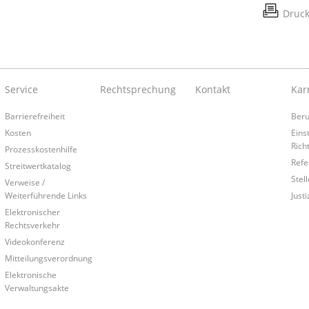
Druc
Service
Rechtsprechung
Kontakt
Kar
Barrierefreiheit
Beru
Kosten
Eins
Rich
Prozesskostenhilfe
Refe
Streitwertkatalog
Stel
Verweise /
Weiterführende Links
Just
Elektronischer
Rechtsverkehr
Videokonferenz
Mitteilungsverordnung
Elektronische
Verwaltungsakte