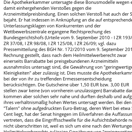
Die Apothekerkammer untersagte diese Bonusmodelle wegen 
damit einhergehenden Verstoßes gegen die
Arzneimittelpreisbindung. Einen solchen Verstoß hat auch der 
bejaht. Er hat indessen in Anknüpfung an die auf entsprechend
Unterlassungsklagen von Konkurrenten und der
Wettbewerbszentrale ergangene Rechtsprechung des
Bundesgerichtshofs (Urteile vom 9. September 2010 - I ZR 193/
ZR 37/08, I ZR 98/08, I ZR 125/08, I ZR 26/09; vgl. dazu
Pressemitteilung des BGH Nr. 172/2010 vom 9. September 201
Rechnung gestellt, dass nach dem Heilmittelwerberecht zwar
einerseits Barrabatte bei preisgebundenen Arzneimitteln
ausnahmslos untersagt sind, die Gewährung von "geringwertig
Kleinigkeiten" aber zulässig ist. Dies musste die Apothekerka
bei der von ihr zu treffenden Ermessensentscheidung
berücksichtigen. Die Gutscheine über 1,50 EUR bzw. 3,00 EUR
stellen zwar keine (von vornherein unzulässigen) Barrabatte dar
kommen aber solchen sehr nahe und durften deshalb und auf
ihres verhältnismäßig hohen Wertes untersagt werden. Bei den
"Talern" ohne aufgedruckten Euro-Betrag, deren Wert bei etwa
Cent liegt, hat der Senat hingegen im Eilverfahren die Auffassu
vertreten, dass die Eingriffsschwelle für die Aufsichtsbehörde 
nicht überschritten ist, weil es sich um eine nach den Wertung
Heilmittelwerberechts zulässige Gewährung von "geringwertig