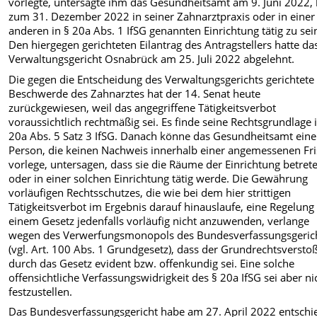
vorlegte, untersagte ihm das Gesundheitsamt am 9. Juni 2022, 
zum 31. Dezember 2022 in seiner Zahnarztpraxis oder in einer
anderen in § 20a Abs. 1 IfSG genannten Einrichtung tätig zu sei
Den hiergegen gerichteten Eilantrag des Antragstellers hatte da
Verwaltungsgericht Osnabrück am 25. Juli 2022 abgelehnt.
Die gegen die Entscheidung des Verwaltungsgerichts gerichtete
Beschwerde des Zahnarztes hat der 14. Senat heute
zurückgewiesen, weil das angegriffene Tätigkeitsverbot
voraussichtlich rechtmäßig sei. Es finde seine Rechtsgrundlage 
20a Abs. 5 Satz 3 IfSG. Danach könne das Gesundheitsamt eine
Person, die keinen Nachweis innerhalb einer angemessenen Fri
vorlege, untersagen, dass sie die Räume der Einrichtung betret
oder in einer solchen Einrichtung tätig werde. Die Gewährung
vorläufigen Rechtsschutzes, die wie bei dem hier strittigen
Tätigkeitsverbot im Ergebnis darauf hinauslaufe, eine Regelung 
einem Gesetz jedenfalls vorläufig nicht anzuwenden, verlange
wegen des Verwerfungsmonopols des Bundesverfassungsgeric
(vgl. Art. 100 Abs. 1 Grundgesetz), dass der Grundrechtsversto
durch das Gesetz evident bzw. offenkundig sei. Eine solche
offensichtliche Verfassungswidrigkeit des § 20a IfSG sei aber ni
festzustellen.
Das Bundesverfassungsgericht habe am 27. April 2022 entschi