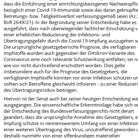
dass die Einführung einer einrichtungsbezogenen Nachweispfli
bezüglich einer Covid-19-Immunität sowie das daran geknüpft
Betretungs- bzw. Tätigkeitsverbot verfassungsgemäß seien (Az.:
BvR 2649/21). In der Begründung seiner Entscheidung habe es
ausgeführt, dass nach überwiegender fachlicher Einschätzung 
einer erheblichen Reduzierung der Infektions- und
Übertragungsgefahr durch die Covid-19-Impfung auszugehen se
Die ursprüngliche gesetzgeberische Prognose, die verfügbaren
Impfstoffe würden auch gegenüber der Omikron-Variante des
Coronavirus eine noch relevante Schutzwirkung entfalten, sei 
wie vor nicht durchreifend erschüttert worden. Dies gelte
insbesondere auch für die Prognose des Gesetzgebers, die
verfügbaren Impfstoffe könnten vor einer Infektion schützen un
sollten sich Betroffene gleichwohl infizieren - zu einer Reduzie
des Übertragungsrisikos beitragen.
Hiervon ist der Senat auch bei seiner heutigen Entscheidung we
ausgegangen. Die wissenschaftliche Erkenntnislage habe sich se
der Entscheidung des Bundesverfassungsgerichts nicht derart
geändert, dass die ursprüngliche Annahme des Gesetzgebers, e
Impfung schütze in nennenswertem Umfang vor einer Infektio
einer weiteren Übertragung des Virus, unzutreffend geworden
deshalb nunmehr von einer offenkundigen materiellen