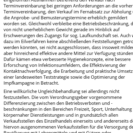
Terminvereinbarung bei geringen Anforderungen an die vorher
Terminvereinbarung, den Verkauf im Fernabsatz zur Abholung
die Anprobe- und Bemusterungstermine erheblich gemildert
worden sei. Gleichwohl verbleibe eine Betriebsbeschränkung, d
von nicht unerheblichem Gewicht gerade im Hinblick auf
Erschwerungen des Zugangs für sog. Laufkundschaft sei. Auch
dazu im Eilverfahren keine abschließenden Feststellungen getr
werden könnten, sei nicht ausgeschlossen, dass insoweit milde
aber hinreichend effektive andere Mittel zur Verfügung stünden
Dafür kämen etwa verbesserte Hygienekonzepte, eine bessere
Erforschung von Infektionsumfeldern, die Effektivierung der
Kontaktnachverfolgung, die Erarbeitung und praktische Umset
einer landesweiten Teststrategie sowie die Optimierung der
Impfkampagne in Betracht.
Eine willkürliche Ungleichbehandlung sei allerdings nicht
festzustellen. Die vom Verordnungsgeber vorgenommene
Differenzierung zwischen den Betriebsverboten und -
beschränkungen in den Bereichen Freizeit, Sport, Unterhaltung
körpernaher Dienstleistungen und in grundsätzlich allen
Verkaufsstellen des Einzelhandels einerseits und andererseits 
hiervon ausgenommenen Verkaufsstellen für die Versorgung d
Bevölkerung mit Lebensmitteln und mit Gütern oder