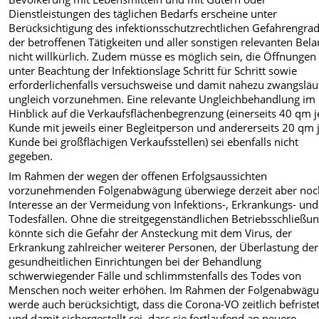
Dienstleistungen des täglichen Bedarfs erscheine unter
Berücksichtigung des infektionsschutzrechtlichen Gefahrengra
der betroffenen Tätigkeiten und aller sonstigen relevanten Bel
nicht willkürlich. Zudem müsse es möglich sein, die Öffnungen
unter Beachtung der Infektionslage Schritt für Schritt sowie
erforderlichenfalls versuchsweise und damit nahezu zwangsläu
ungleich vorzunehmen. Eine relevante Ungleichbehandlung im
Hinblick auf die Verkaufsflächenbegrenzung (einerseits 40 qm j
Kunde mit jeweils einer Begleitperson und andererseits 20 qm 
Kunde bei großflächigen Verkaufsstellen) sei ebenfalls nicht
gegeben.
Im Rahmen der wegen der offenen Erfolgsaussichten
vorzunehmenden Folgenabwägung überwiege derzeit aber noc
Interesse an der Vermeidung von Infektions-, Erkrankungs- und
Todesfällen. Ohne die streitgegenständlichen Betriebsschließu
könnte sich die Gefahr der Ansteckung mit dem Virus, der
Erkrankung zahlreicher weiterer Personen, der Überlastung der
gesundheitlichen Einrichtungen bei der Behandlung
schwerwiegender Fälle und schlimmstenfalls des Todes von
Menschen noch weiter erhöhen. Im Rahmen der Folgenabwäg
werde auch berücksichtigt, dass die Corona-VO zeitlich befristet
und damit sichergestellt sei, dass sie fortlaufend an neuere