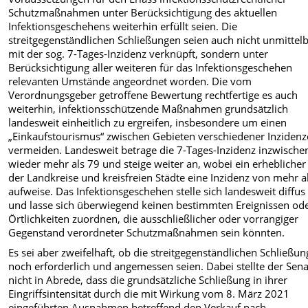
Schutzmaßnahmen unter Berücksichtigung des aktuellen
Infektionsgeschehens weiterhin erfüllt seien. Die
streitgegenständlichen Schließungen seien auch nicht unmittel
mit der sog. 7-Tages-Inzidenz verknüpft, sondern unter
Berücksichtigung aller weiteren für das Infektionsgeschehen
relevanten Umstände angeordnet worden. Die vom
Verordnungsgeber getroffene Bewertung rechtfertige es auch
weiterhin, infektionsschützende Maßnahmen grundsätzlich
landesweit einheitlich zu ergreifen, insbesondere um einen
„Einkaufstourismus“ zwischen Gebieten verschiedener Inzidenz
vermeiden. Landesweit betrage die 7-Tages-Inzidenz inzwische
wieder mehr als 79 und steige weiter an, wobei ein erheblicher 
der Landkreise und kreisfreien Städte eine Inzidenz von mehr a
aufweise. Das Infektionsgeschehen stelle sich landesweit diffus
und lasse sich überwiegend keinen bestimmten Ereignissen od
Örtlichkeiten zuordnen, die ausschließlicher oder vorrangiger
Gegenstand verordneter Schutzmaßnahmen sein könnten.
Es sei aber zweifelhaft, ob die streitgegenständlichen Schließu
noch erforderlich und angemessen seien. Dabei stellte der Sena
nicht in Abrede, dass die grundsätzliche Schließung in ihrer
Eingriffsintensität durch die mit Wirkung vom 8. März 2021
eingeführten Ausnahmen betreffend den Verkauf nach