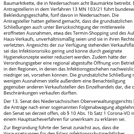
Baumarktkette, die in Niedersachsen acht Baumärkte betreibt. 
Antragstellerin in dem Verfahren 13 MN 103/21 führt bundesw
Bekleidungsgeschäfte, fünf davon in Niedersachsen. Die
Antragsteller hatten geltend gemacht, dass die grundsätzlichen
Schließungen auch unter Berücksichtigung der mittlerweile
eröffneten Ausnahmen, etwa des Termin-Shopping und des Au
Haus-Verkaufs, unverhältnismäßig seien und sie in ihren Recht
verletzten. Angesichts der zur Verfügung stehenden Verkaufsfl
sei das Infektionsrisiko gering und könne durch geeignete
Hygienekonzepte weiter reduziert werden. Zudem hätte der
Verordnungsgeber eine regional abgestufte Öffnung von Betri
in den Regionen, in denen das Infektionsgeschehen nachweisli
niedriger sei, vorsehen können. Die grundsätzliche Schließung 
wenigen Ausnahmen stelle außerdem eine Benachteiligung
gegenüber anderen Verkaufsstellen des Einzelhandels dar, die 
Beschränkungen verkaufen dürften.
Der 13. Senat des Niedersächsischen Oberverwaltungsgerichts 
die Anträge nach einer sogenannten Folgenabwägung abgelehnt
den Senat sei derzeit offen, ob § 10 Abs. 1b Satz 1 Corona-VO i
einem Hauptsacheverfahren für unwirksam zu erklären sei.
Zur Begründung führte der Senat zunächst aus, dass die
Voraussetzungen für den Erlass infektionsschutzrechtlicher