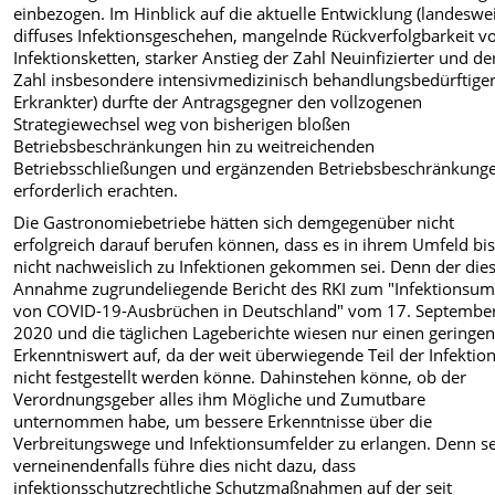
einbezogen. Im Hinblick auf die aktuelle Entwicklung (landeswe
diffuses Infektionsgeschehen, mangelnde Rückverfolgbarkeit v
Infektionsketten, starker Anstieg der Zahl Neuinfizierter und de
Zahl insbesondere intensivmedizinisch behandlungsbedürftige
Erkrankter) durfte der Antragsgegner den vollzogenen
Strategiewechsel weg von bisherigen bloßen
Betriebsbeschränkungen hin zu weitreichenden
Betriebsschließungen und ergänzenden Betriebsbeschränkunge
erforderlich erachten.
Die Gastronomiebetriebe hätten sich demgegenüber nicht
erfolgreich darauf berufen können, dass es in ihrem Umfeld bi
nicht nachweislich zu Infektionen gekommen sei. Denn der die
Annahme zugrundeliegende Bericht des RKI zum "Infektionsum
von COVID-19-Ausbrüchen in Deutschland" vom 17. Septembe
2020 und die täglichen Lageberichte wiesen nur einen geringe
Erkenntniswert auf, da der weit überwiegende Teil der Infektio
nicht festgestellt werden könne. Dahinstehen könne, ob der
Verordnungsgeber alles ihm Mögliche und Zumutbare
unternommen habe, um bessere Erkenntnisse über die
Verbreitungswege und Infektionsumfelder zu erlangen. Denn se
verneinendenfalls führe dies nicht dazu, dass
infektionsschutzrechtliche Schutzmaßnahmen auf der seit