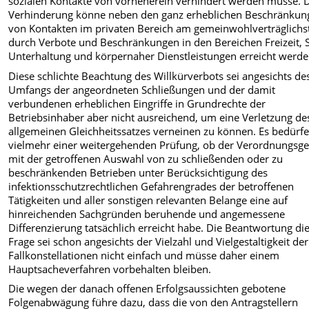
sozialen Kontakte von vorneherein verhindert werden müsse. 
Verhinderung könne neben den ganz erheblichen Beschränkun
von Kontakten im privaten Bereich am gemeinwohlverträglichs
durch Verbote und Beschränkungen in den Bereichen Freizeit, S
Unterhaltung und körpernaher Dienstleistungen erreicht werde
Diese schlichte Beachtung des Willkürverbots sei angesichts de
Umfangs der angeordneten Schließungen und der damit
verbundenen erheblichen Eingriffe in Grundrechte der
Betriebsinhaber aber nicht ausreichend, um eine Verletzung de
allgemeinen Gleichheitssatzes verneinen zu können. Es bedürf
vielmehr einer weitergehenden Prüfung, ob der Verordnungsg
mit der getroffenen Auswahl von zu schließenden oder zu
beschränkenden Betrieben unter Berücksichtigung des
infektionsschutzrechtlichen Gefahrengrades der betroffenen
Tätigkeiten und aller sonstigen relevanten Belange eine auf
hinreichenden Sachgründen beruhende und angemessene
Differenzierung tatsächlich erreicht habe. Die Beantwortung di
Frage sei schon angesichts der Vielzahl und Vielgestaltigkeit der
Fallkonstellationen nicht einfach und müsse daher einem
Hauptsacheverfahren vorbehalten bleiben.
Die wegen der danach offenen Erfolgsaussichten gebotene
Folgenabwägung führe dazu, dass die von den Antragstellern