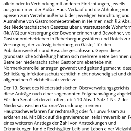
allein oder in Verbindung mit anderen Einrichtungen, jeweils
ausgenommen der Außer-Haus-Verkauf und die Abholung von
Speisen zum Verzehr außerhalb der jeweiligen Einrichtung und
Ausnahme von Gastronomiebetrieben in Heimen nach § 2 Abs.
des Niedersächsischen Gesetzes über unterstützende Wohnfo
(NuWG) zur Versorgung der Bewohnerinnen und Bewohner, vo
Gastronomiebetrieben in Beherbergungsstätten und Hotels zur
Versorgung der zulässig beherbergten Gäste," für den
Publikumsverkehr und Besuche geschlossen. Gegen diese
grundsätzliche Schließung hatten sich mehrere Betreiberinnen
Betreiber niedersächsischer Gastronomiebetriebe mit
Normenkontrolleilanträgen gewandt und geltend gemacht, dass
Schließung infektionsschutzrechtlich nicht notwendig sei und d
allgemeinen Gleichheitssatz verletze.
Der 13. Senat des Niedersächsischen Oberverwaltungsgerichts 
diese Anträge nach einer sogenannten Folgenabwägung abgele
Für den Senat sei derzeit offen, ob § 10 Abs. 1 Satz 1 Nr. 2 der
Niedersächsischen Corona-Verordnung in einem
Hauptsacheverfahren für rechtmäßig oder für unwirksam zu
erklären sei. Mit Blick auf die gravierenden, teils irreversiblen 
eines weiteren Anstiegs der Zahl von Ansteckungen und
Erkrankungen für die Rechtsgüter Leib und Leben einer Vielzah