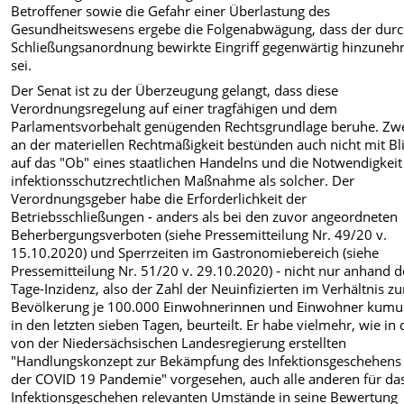
Betroffener sowie die Gefahr einer Überlastung des
Gesundheitswesens ergebe die Folgenabwägung, dass der durc
Schließungsanordnung bewirkte Eingriff gegenwärtig hinzune
sei.
Der Senat ist zu der Überzeugung gelangt, dass diese
Verordnungsregelung auf einer tragfähigen und dem
Parlamentsvorbehalt genügenden Rechtsgrundlage beruhe. Zwe
an der materiellen Rechtmäßigkeit bestünden auch nicht mit Bl
auf das "Ob" eines staatlichen Handelns und die Notwendigkeit
infektionsschutzrechtlichen Maßnahme als solcher. Der
Verordnungsgeber habe die Erforderlichkeit der
Betriebsschließungen ‑ anders als bei den zuvor angeordneten
Beherbergungsverboten (siehe Pressemitteilung Nr. 49/20 v.
15.10.2020) und Sperrzeiten im Gastronomiebereich (siehe
Pressemitteilung Nr. 51/20 v. 29.10.2020) ‑ nicht nur anhand d
Tage-Inzidenz, also der Zahl der Neuinfizierten im Verhältnis zu
Bevölkerung je 100.000 Einwohnerinnen und Einwohner kumul
in den letzten sieben Tagen, beurteilt. Er habe vielmehr, wie in
von der Niedersächsischen Landesregierung erstellten
"Handlungskonzept zur Bekämpfung des Infektionsgeschehens 
der COVID 19 Pandemie" vorgesehen, auch alle anderen für da
Infektionsgeschehen relevanten Umstände in seine Bewertung