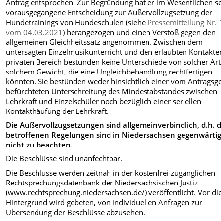
Antrag entsprochen. Zur Begründung hat er im Wesentlichen s
vorausgegangene Entscheidung zur Außervollzugsetzung der
Hundetrainings von Hundeschulen (siehe
Pressemitteilung Nr. 
vom 04.03.2021
) herangezogen und einen Verstoß gegen den
allgemeinen Gleichheitssatz angenommen. Zwischen dem
untersagten Einzelmusikunterricht und den erlaubten Kontakte
privaten Bereich bestünden keine Unterschiede von solcher Ar
solchem Gewicht, die eine Ungleichbehandlung rechtfertigen
könnten. Sie bestünden weder hinsichtlich einer vom Antragsg
befürchteten Unterschreitung des Mindestabstandes zwischen
Lehrkraft und Einzelschüler noch bezüglich einer seriellen
Kontakthäufung der Lehrkraft.
Die Außervollzugsetzungen sind allgemeinverbindlich, d.h. d
betroffenen Regelungen sind in Niedersachsen gegenwärti
nicht zu beachten.
Die Beschlüsse sind unanfechtbar.
Die Beschlüsse werden zeitnah in der kostenfrei zugänglichen
Rechtsprechungsdatenbank der Niedersächsischen Justiz
(www.rechtsprechung.niedersachsen.de/) veröffentlicht. Vor d
Hintergrund wird gebeten, von individuellen Anfragen zur
Übersendung der Beschlüsse abzusehen.