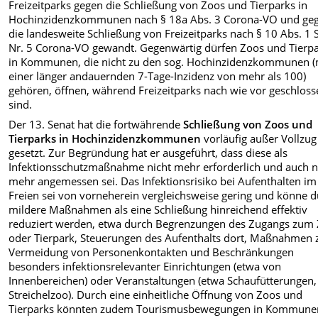
Freizeitparks gegen die Schließung von Zoos und Tierparks in
Hochinzidenzkommunen nach § 18a Abs. 3 Corona-VO und ge
die landesweite Schließung von Freizeitparks nach § 10 Abs. 1 
Nr. 5 Corona-VO gewandt. Gegenwärtig dürfen Zoos und Tierp
in Kommunen, die nicht zu den sog. Hochinzidenzkommunen (
einer länger andauernden 7-Tage-Inzidenz von mehr als 100)
gehören, öffnen, während Freizeitparks nach wie vor geschlos
sind.
Der 13. Senat hat die fortwährende
Schließung von Zoos und
Tierparks in Hochinzidenzkommunen
vorläufig außer Vollzug
gesetzt. Zur Begründung hat er ausgeführt, dass diese als
Infektionsschutzmaßnahme nicht mehr erforderlich und auch n
mehr angemessen sei. Das Infektionsrisiko bei Aufenthalten im
Freien sei von vorneherein vergleichsweise gering und könne 
mildere Maßnahmen als eine Schließung hinreichend effektiv
reduziert werden, etwa durch Begrenzungen des Zugangs zum
oder Tierpark, Steuerungen des Aufenthalts dort, Maßnahmen 
Vermeidung von Personenkontakten und Beschränkungen
besonders infektionsrelevanter Einrichtungen (etwa von
Innenbereichen) oder Veranstaltungen (etwa Schaufütterungen,
Streichelzoo). Durch eine einheitliche Öffnung von Zoos und
Tierparks könnten zudem Tourismusbewegungen in Kommune