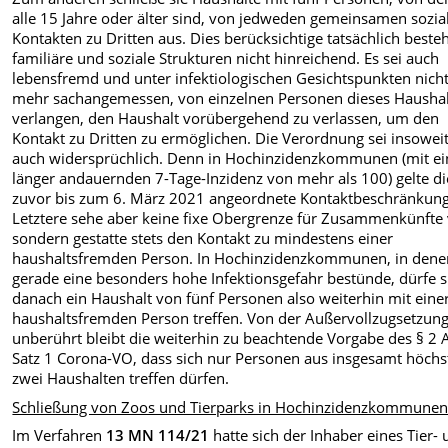
alle 15 Jahre oder älter sind, von jedweden gemeinsamen sozia
Kontakten zu Dritten aus. Dies berücksichtige tatsächlich best
familiäre und soziale Strukturen nicht hinreichend. Es sei auch
lebensfremd und unter infektiologischen Gesichtspunkten nich
mehr sachangemessen, von einzelnen Personen dieses Haushal
verlangen, den Haushalt vorübergehend zu verlassen, um den
Kontakt zu Dritten zu ermöglichen. Die Verordnung sei insowei
auch widersprüchlich. Denn in Hochinzidenzkommunen (mit ei
länger andauernden 7-Tage-Inzidenz von mehr als 100) gelte di
zuvor bis zum 6. März 2021 angeordnete Kontaktbeschränkung 
Letztere sehe aber keine fixe Obergrenze für Zusammenkünfte 
sondern gestatte stets den Kontakt zu mindestens einer
haushaltsfremden Person. In Hochinzidenzkommunen, in dene
gerade eine besonders hohe Infektionsgefahr bestünde, dürfe s
danach ein Haushalt von fünf Personen also weiterhin mit eine
haushaltsfremden Person treffen. Von der Außervollzugsetzun
unberührt bleibt die weiterhin zu beachtende Vorgabe des § 2 
Satz 1 Corona-VO, dass sich nur Personen aus insgesamt höchs
zwei Haushalten treffen dürfen.
Schließung von Zoos und Tierparks in Hochinzidenzkommune
Im Verfahren
13 MN 114/21
hatte sich der Inhaber eines Tier-