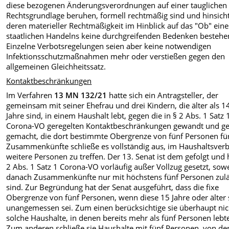
diese bezogenen Änderungsverordnungen auf einer tauglichen
Rechtsgrundlage beruhen, formell rechtmäßig sind und hinsicht
deren materieller Rechtmäßigkeit im Hinblick auf das "Ob" eine
staatlichen Handelns keine durchgreifenden Bedenken bestehe
Einzelne Verbotsregelungen seien aber keine notwendigen
Infektionsschutzmaßnahmen mehr oder verstießen gegen den
allgemeinen Gleichheitssatz.
Kontaktbeschränkungen
Im Verfahren
13 MN 132/21
hatte sich ein Antragsteller, der
gemeinsam mit seiner Ehefrau und drei Kindern, die älter als 1
Jahre sind, in einem Haushalt lebt, gegen die in § 2 Abs. 1 Satz 
Corona-VO geregelten Kontaktbeschränkungen gewandt und ge
gemacht, die dort bestimmte Obergrenze von fünf Personen fü
Zusammenkünfte schließe es vollständig aus, im Haushaltsver
weitere Personen zu treffen. Der 13. Senat ist dem gefolgt und 
2 Abs. 1 Satz 1 Corona-VO vorläufig außer Vollzug gesetzt, sowe
danach Zusammenkünfte nur mit höchstens fünf Personen zulä
sind. Zur Begründung hat der Senat ausgeführt, dass die fixe
Obergrenze von fünf Personen, wenn diese 15 Jahre oder älter 
unangemessen sei. Zum einen berücksichtige sie überhaupt nic
solche Haushalte, in denen bereits mehr als fünf Personen lebt
Zum anderen schließe sie Haushalte mit fünf Personen, von d