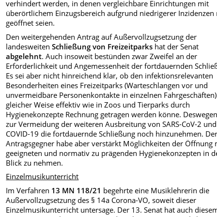
verhindert werden, in denen vergleichbare Einrichtungen mit
überörtlichem Einzugsbereich aufgrund niedrigerer Inzidenzen
geöffnet seien.
Den weitergehenden Antrag auf Außervollzugsetzung der
landesweiten
Schließung von Freizeitparks
hat der Senat
abgelehnt
. Auch insoweit bestünden zwar Zweifel an der
Erforderlichkeit und Angemessenheit der fortdauernden Schlie
Es sei aber nicht hinreichend klar, ob den infektionsrelevanten
Besonderheiten eines Freizeitparks (Warteschlangen vor und
unvermeidbare Personenkontakte in einzelnen Fahrgeschäften)
gleicher Weise effektiv wie in Zoos und Tierparks durch
Hygienekonzepte Rechnung getragen werden könne. Deswegen
zur Vermeidung der weiteren Ausbreitung von SARS-CoV-2 und
COVID-19 die fortdauernde Schließung noch hinzunehmen. De
Antragsgegner habe aber verstärkt Möglichkeiten der Öffnung 
geeigneten und normativ zu prägenden Hygienekonzepten in d
Blick zu nehmen.
Einzelmusikunterricht
Im Verfahren
13 MN 118/21
begehrte eine Musiklehrerin die
Außervollzugsetzung des § 14a Corona-VO, soweit dieser
Einzelmusikunterricht untersage. Der 13. Senat hat auch diese