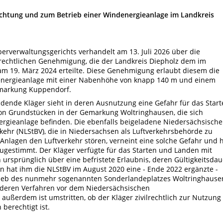
chtung und zum Betrieb einer Windenergieanlage im Landkreis
erverwaltungsgerichts verhandelt am 13. Juli 2026 über die
rechtlichen Genehmigung, die der Landkreis Diepholz dem im
 19. März 2024 erteilte. Diese Genehmigung erlaubt diesem die
denergieanlage mit einer Nabenhöhe von knapp 140 m und einem
emarkung Kuppendorf.
ende Kläger sieht in deren Ausnutzung eine Gefahr für das Start
von Grundstücken in der Gemarkung Woltringhausen, die sich
rgieanlage befinden. Die ebenfalls beigeladene Niedersächsische
ehr (NLStBV), die in Niedersachsen als Luftverkehrsbehörde zu
Anlagen den Luftverkehr stören, verneint eine solche Gefahr und 
gestimmt. Der Kläger verfügte für das Starten und Landen mit
 ursprünglich über eine befristete Erlaubnis, deren Gültigkeitsdau
n hat ihm die NLStBV im August 2020 eine - Ende 2022 ergänzte -
ieb des nunmehr sogenannten Sonderlandeplatzes Woltringhause
anderen Verfahren vor dem Niedersächsischen
 außerdem ist umstritten, ob der Kläger zivilrechtlich zur Nutzung
berechtigt ist.