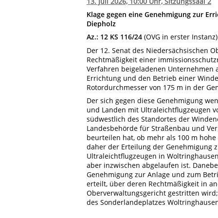
13. Juli 2026, 10:00 Uhr, Sitzungssaal 2
Klage gegen eine Genehmigung zur Erri
Diepholz
Az.: 12 KS 116/24
(OVG in erster Instanz)
Der 12. Senat des Niedersächsischen Ob
Rechtmäßigkeit einer immissionsschutz
Verfahren beigeladenen Unternehmen am
Errichtung und den Betrieb einer Win
Rotordurchmesser von 175 m in der G
Der sich gegen diese Genehmigung wend
und Landen mit Ultraleichtflugzeugen 
südwestlich des Standortes der Windene
Landesbehörde für Straßenbau und Verk
beurteilen hat, ob mehr als 100 m hohe 
daher der Erteilung der Genehmigung zu
Ultraleichtflugzeugen in Woltringhausen
aber inzwischen abgelaufen ist. Danebe
Genehmigung zur Anlage und zum Betr
erteilt, über deren Rechtmäßigkeit in 
Oberverwaltungsgericht gestritten wird;
des Sonderlandeplatzes Woltringhausen 