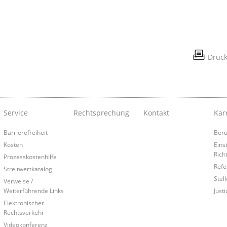
Druc
Service
Rechtsprechung
Kontakt
Kar
Barrierefreiheit
Beru
Kosten
Eins
Rich
Prozesskostenhilfe
Refe
Streitwertkatalog
Stel
Verweise /
Weiterführende Links
Just
Elektronischer
Rechtsverkehr
Videokonferenz