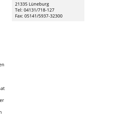
21335 Lüneburg
Tel: 04131/718-127
Fax: 05141/5937-32300
en
hat
er
n