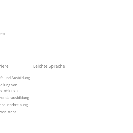
ken
riere
Leichte Sprache
fe und Ausbildung
tellung von
tern/-innen
rendarausbildung
lenausschreibung
izassistenz