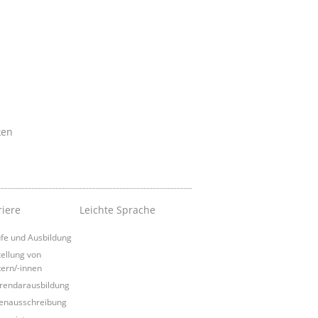
ken
riere
Leichte Sprache
fe und Ausbildung
tellung von
tern/-innen
rendarausbildung
lenausschreibung