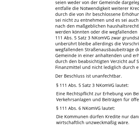
seien weder von der Gemeinde dargelegt
entfalle die Notwendigkeit weiterer Kre
durch die von ihr beschlossene Erhöh
sei nicht zu entnehmen und es sei auch
nach den maßgeblichen haushaltsrech
werden könnten oder die wegfallenden 
111 Abs. 5 Satz 3 NKomVG zwar grundsätz
unberührt bleibe allerdings die Vorsch
wegfallenden Straßenausbaubeiträge dur
Gemeinde in einer anhaltenden und erhe
durch den beabsichtigten Verzicht au
Finanzmittel und nicht lediglich durch
Der Beschluss ist unanfechtbar.
§ 111 Abs. 5 Satz 3 NKomVG lautet:
Eine Rechtspflicht zur Erhebung von Be
Verkehrsanlagen und Beiträgen für öffen
§ 111 Abs. 6 NKomVG lautet:
Die Kommunen dürfen Kredite nur dann
wirtschaftlich unzweckmäßig wäre.