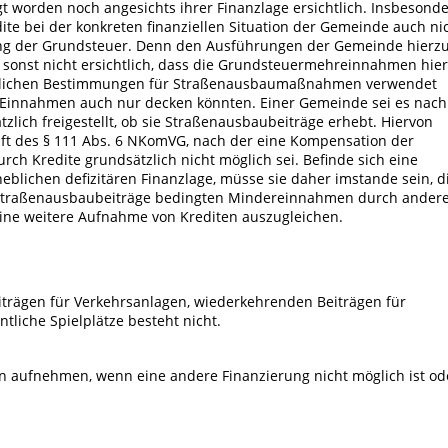
 worden noch angesichts ihrer Finanzlage ersichtlich. Insbesond
dite bei der konkreten finanziellen Situation der Gemeinde auch ni
ung der Grundsteuer. Denn den Ausführungen der Gemeinde hierz
 sonst nicht ersichtlich, dass die Grundsteuermehreinnahmen hier
tlichen Bestimmungen für Straßenausbaumaßnahmen verwendet
Einnahmen auch nur decken könnten. Einer Gemeinde sei es nach
lich freigestellt, ob sie Straßenausbaubeiträge erhebt. Hiervon
rift des § 111 Abs. 6 NKomVG, nach der eine Kompensation der
ch Kredite grundsätzlich nicht möglich sei. Befinde sich eine
blichen defizitären Finanzlage, müsse sie daher imstande sein, d
f Straßenausbaubeiträge bedingten Mindereinnahmen durch ander
 eine weitere Aufnahme von Krediten auszugleichen.
iträgen für Verkehrsanlagen, wiederkehrenden Beiträgen für
tliche Spielplätze besteht nicht.
 aufnehmen, wenn eine andere Finanzierung nicht möglich ist od