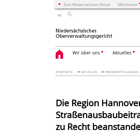
Zum Niedersachsen-Portal
Ministerien
A
A
Wir über uns
Aktuelles
STARTSEITE
AKTUELLES
PRESSEMITTEILUNGEN
Die Region Hannover
Straßenausbaubeitra
zu Recht beanstande