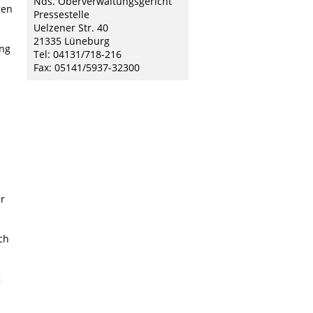
Nds. Oberverwaltungsgericht
gen
Pressestelle
Uelzener Str. 40
21335 Lüneburg
ung
Tel: 04131/718-216
Fax: 05141/5937-32300
n
r
ch
g