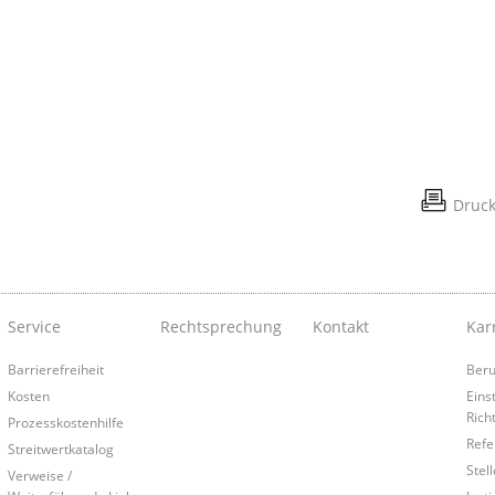
Druc
Service
Rechtsprechung
Kontakt
Kar
Barrierefreiheit
Beru
Kosten
Eins
Rich
Prozesskostenhilfe
Refe
Streitwertkatalog
Stel
Verweise /