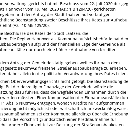
erverwaltungsgerichts hat mit Beschluss vom 22. Juli 2020 der ge
ts Hannover vom 19. Mai 2020 (Az.: 1 B 1284/20) gerichteten
egeben und den Antrag der Stadt Laatzen auf vorläufigen
htliche Beanstandung zweier Beschlüsse ihres Rates zur Aufheb
ehnt (Az.: 10 ME 129/20).
e Beschlüsse des Rates der Stadt Laatzen, die
ben. Die Region Hannover als Kommunalaufsichtsbehörde hat de
usbaubeiträgen aufgrund der finanziellen Lage der Gemeinde als
nnahmeausfälle nur durch eine höhere Aufnahme von Krediten
 dem Antrag der Gemeinde stattgegeben, weil es ihr nach dem
sgesetz (NKomVG) freistehe, Straßenausbaubeiträge zu erheben,
 daher allein in die politische Verantwortung ihres Rates fielen.
schen Oberverwaltungsgerichts nicht gefolgt. Die Beanstandung de
g. Bei der derzeitigen Finanzlage der Gemeinde würde die
atzung dazu führen, dass die wegfallenden Einnahmen durch die
n werden müssten. Einer Kompensation der Einnahmeausfälle dur
 111 Abs. 6 NKomVG entgegen, wonach Kredite nur aufgenommen
zierung nicht möglich ist oder wirtschaftlich unzweckmäßig wäre.
ausbaumaßnahmen sei der Kommune allerdings über die Erhebun
 dass die Vorschrift grundsätzlich einer Kreditaufnahme für
e. Andere Finanzmittel zur Deckung der Straßenausbaukosten