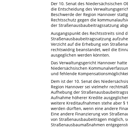
Der 10. Senat des Niedersächsischen Ob
die Entscheidung des Verwaltungsgerich
Beschwerde der Region Hannover stattg
Rechtsschutz gegen die kommunalaufsic
der Straßenausbaubeitragssatzung abgel
Ausgangspunkt des Rechtsstreits sind di
Straßenausbaubeitragssatzung aufzuhe
Verzicht auf die Erhebung von Straßena
rechtswidrig beanstandet, weil die Ei
ausgeglichen werden könnten.
Das Verwaltungsgericht Hannover hatte
Niedersächsischen Kommunalverfassung
und fehlende Kompensationsmöglichkeiten
Dem ist der 10. Senat des Niedersächsi
Region Hannover sei vielmehr rechtmäßi
Aufhebung der Straßenausbaubeitragss
Aufnahme höherer Kredite ausgegliche
weitere Kreditaufnahmen stehe aber §
werden dürften, wenn eine andere Finan
Eine andere Finanzierung von Straßen
von Straßenausbaubeiträgen möglich, so
Straßenausbaumaßnahmen entgegensteh